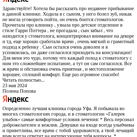
Здравствуйте! Хотела бы рассказать про недавнее прибывание
в данной клинике. Ходила я с сыном, у него болел зуб, никак
не могла уговорить пойти, он очень боится стоматологов.
Прочитала про клинику , узнала про детское отделение в
стиле Гарри Поттера , не прогадала , сын забыл , что
находится у стоматолога, концентрировал внимание на декоре
и тд, еще хорошо сработали врачи , очень мягкий и грамотный
подход к ребенку . Сын остался очень доволен и я
успокоилась, он даже согласился приходить на консультации!
Для меня это чудо, потому что каждый поход к стоматологу с
ним это сложнейшее испытание, а тут он сам согласился. Все
ж врачи и обстановка очень приятная , и местоположение
хорошее, сплошой комфорт. Еще раз огромное спасибо!
Читать полностью...
23 мая 2024
Полина Попова
Определенно лучшая клиника города Уфа. Я побывала во
многих стоматологиях города, и в стоматологии «Галерея
улыбок» самые комфортные условия лечения: * Весь персонал
доброжелателен и вежлив. Девушки на входе всегда улыбчивы
и приветливы, все врачи с тобой здороваются, а твой лечащий
врач всегда ответит на интересующие тебя вопросы. *