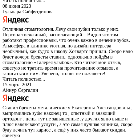
Читать полностью...
08 июня 2023
Гульнара Сайфутдинова
Отличная стоматология. Лечу свои зубки только у них.
Персонал вежливый, располагающий... Видно что там
работают профессионалы, что очень важно в лечение зубов.
Атмосфера в клинике уютная, но дизайн интерьера
необычный, как будто в школу Хогвартс пришли. Скоро надо
будет дочери брекеты ставить, однозначно пойдём в
стоматологию «Галерея улыбок». Кто читает мой отзыв,
советую не тратить время на прочитывание отзывов, а
записаться к ним. Уверена, что вы не пожалеете!
Читать полностью...
15 марта 2021
Айнур Сергалин
Ставил брекеты металические у Екатерины Александровны ,
выпрямились зубы наконец-то , опытный и знающий
ортодонт , цены тут не завышенные ,у других явно выше и
плюс навязывают услуги , а это самая лучшая клиника, скоро
буду лечить тут кариес , а ещё у них часто бывают скидки,
советую