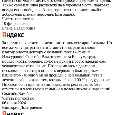
сделать снимок на месте, что очень удобно и экономит время.
Также сама клиника расположена в удобном месте, парковка
всегда есть свободная. А еще здесь очень приветливый и
доброжелательный персонал. Благодарю.
Читать полностью...
19 февраля 2025
Елена Навалихина
Зачастую не хватает времени писать комментарии/отзывы. Но
все-же хочу потратить эти 5 минут и выразить слова
благодарности доктору с большой буквы - Рамине
Ильсуровне! Спасибо Вам огромное за Ваш ум, труд,
порядочность, усердие, золотые руки и просто адекватное,
человеческое отношение. Познакомилась с доктором
несколько лет назад и осталась верным и благодарным
пациентом) Лично у меня пройден с ней большой путь в
лечении зубов и даже тех, которые были 100 % под удаление.
Никакой боли при лечении, идеальная реставрация (это
отметили и члены моей семьи) и в целом никаких нареканий!
Спасибо Вам большое!
Читать полностью...
06 июня 2024
Виктория Дмитриенко