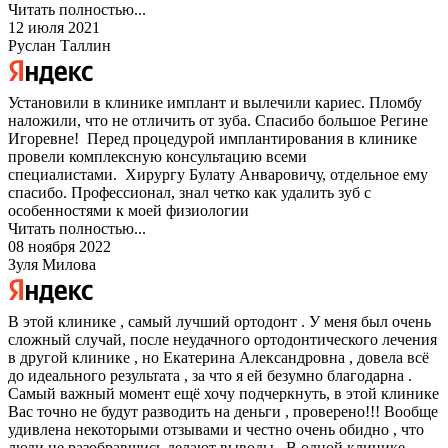
Читать полностью...
12 июля 2021
Руслан Таллин
Установили в клинике имплант и вылечили кариес. Пломбу
наложили, что не отличить от зуба. Спасибо большое Регине
Игоревне! Перед процедурой имплантирования в клинике
провели комплексную консультацию всеми
специалистами. Хирургу Булату Анваровичу, отдельное ему
спасибо. Профессионал, знал четко как удалить зуб с
особенностями к моей физиологии
Читать полностью...
08 ноября 2022
Зуля Милова
В этой клинике , самый лучший ортодонт . У меня был очень
сложный случай, после неудачного ортодонтического лечения
в другой клинике , но Екатерина Александровна , довела всё
до идеального результата , за что я ей безумно благодарна .
Самый важный момент ещё хочу подчеркнуть, в этой клинике
Вас точно не будут разводить на деньги , проверено!!! Вообще
удивлена некоторыми отзывами и честно очень обидно , что
люди не разобравшись делают выводы . В одной клинике