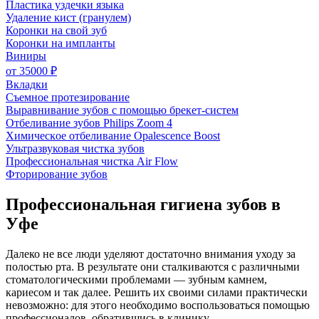
Пластика уздечки языка
Удаление ĸист (гранулем)
Коронки на свой зуб
Коронки на импланты
Виниры
от
35000 ₽
Вкладки
Съемное протезирование
Выравнивание зубов с помощью брекет-систем
Отбеливание зубов Philips Zoom 4
Химичесĸое отбеливание Opalescence Boost
Ультразвуковая чистка зубов
Профессиональная чистка Air Flow
Фторирование зубов
Профессиональная гигиена зубов в
Уфе
Далеко не все люди уделяют достаточно внимания уходу за
полостью рта. В результате они сталкиваются с различными
стоматологическими проблемами — зубным камнем,
кариесом и так далее. Решить их своими силами практически
невозможно: для этого необходимо воспользоваться помощью
профессионалов, обратившись в клинику.